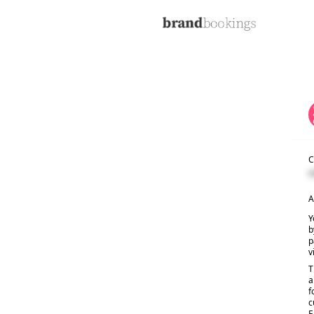
C
C
A
Y
b
p
v
T
a
f
c
E